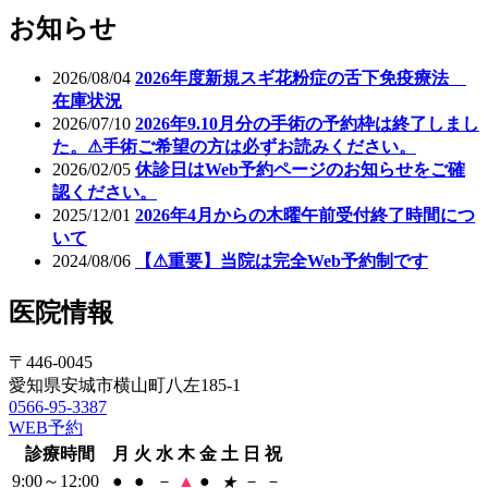
お知らせ
2026/08/04
2026年度新規スギ花粉症の舌下免疫療法
在庫状況
2026/07/10
2026年9.10月分の手術の予約枠は終了しまし
た。⚠手術ご希望の方は必ずお読みください。
2026/02/05
休診日はWeb予約ページのお知らせをご確
認ください。
2025/12/01
2026年4月からの木曜午前受付終了時間につ
いて
2024/08/06
【⚠重要】当院は完全Web予約制です
医院情報
〒446-0045
愛知県安城市横山町八左185-1
0566-95-3387
WEB予約
診療時間
月
火
水
木
金
土
日
祝
9:00～12:00
●
●
－
▲
●
－
－
★