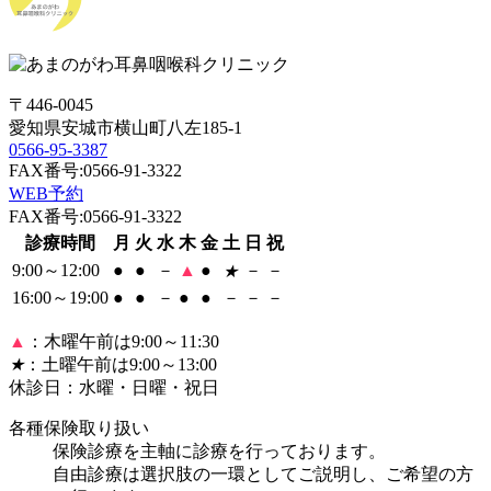
〒446-0045
愛知県安城市横山町八左185-1
0566-95-3387
FAX番号:0566-91-3322
WEB予約
FAX番号:0566-91-3322
診療時間
月
火
水
木
金
土
日
祝
9:00～12:00
●
●
－
▲
●
－
－
★
16:00～19:00
●
●
－
●
●
－
－
－
▲
：木曜午前は9:00～11:30
★
：土曜午前は9:00～13:00
休診日：水曜・日曜・祝日
各種保険取り扱い
保険診療を主軸に診療を行っております。
自由診療は選択肢の一環としてご説明し、ご希望の方