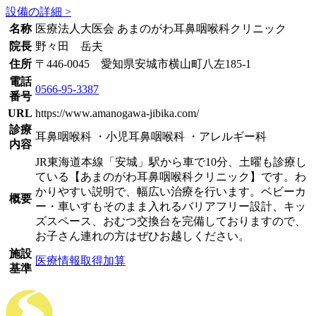
設備の詳細 >
名称
医療法人大医会 あまのがわ耳鼻咽喉科クリニック
院長
野々田 岳夫
住所
〒446-0045 愛知県安城市横山町八左185-1
電話
0566-95-3387
番号
URL
https://www.amanogawa-jibika.com/
診療
耳鼻咽喉科 ・小児耳鼻咽喉科 ・アレルギー科
内容
JR東海道本線「安城」駅から車で10分、土曜も診療し
ている【あまのがわ耳鼻咽喉科クリニック】です。わ
かりやすい説明で、幅広い治療を行います。ベビーカ
概要
ー・車いすもそのまま入れるバリアフリー設計、キッ
ズスペース、おむつ交換台を完備しておりますので、
お子さん連れの方はぜひお越しください。
施設
医療情報取得加算
基準