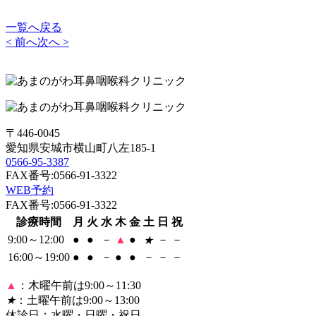
一覧へ戻る
< 前へ
次へ >
〒446-0045
愛知県安城市横山町八左185-1
0566-95-3387
FAX番号:0566-91-3322
WEB予約
FAX番号:0566-91-3322
診療時間
月
火
水
木
金
土
日
祝
9:00～12:00
●
●
－
▲
●
－
－
★
16:00～19:00
●
●
－
●
●
－
－
－
▲
：木曜午前は9:00～11:30
★
：土曜午前は9:00～13:00
休診日：水曜・日曜・祝日