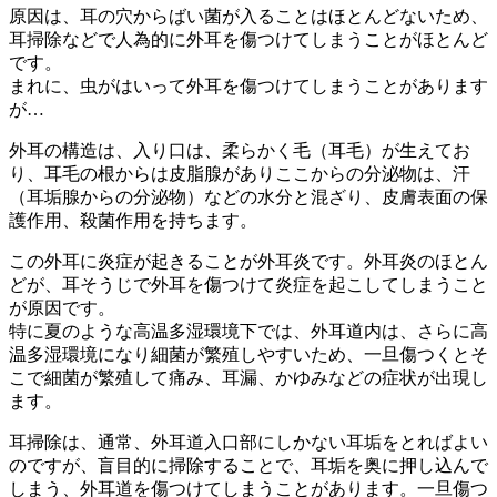
原因は、耳の穴からばい菌が入ることはほとんどないため、
耳掃除などで人為的に外耳を傷つけてしまうことがほとんど
です。
まれに、虫がはいって外耳を傷つけてしまうことがあります
が…
外耳の構造は、入り口は、柔らかく毛（耳毛）が生えてお
り、耳毛の根からは皮脂腺がありここからの分泌物は、汗
（耳垢腺からの分泌物）などの水分と混ざり、皮膚表面の保
護作用、殺菌作用を持ちます。
この外耳に炎症が起きることが外耳炎です。外耳炎のほとん
どが、耳そうじで外耳を傷つけて炎症を起こしてしまうこと
が原因です。
特に夏のような高温多湿環境下では、外耳道内は、さらに高
温多湿環境になり細菌が繁殖しやすいため、一旦傷つくとそ
こで細菌が繁殖して痛み、耳漏、かゆみなどの症状が出現し
ます。
耳掃除は、通常、外耳道入口部にしかない耳垢をとればよい
のですが、盲目的に掃除することで、耳垢を奥に押し込んで
しまう、外耳道を傷つけてしまうことがあります。一旦傷つ